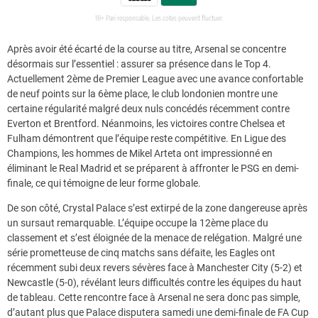
Après avoir été écarté de la course au titre, Arsenal se concentre
désormais sur l’essentiel : assurer sa présence dans le Top 4.
Actuellement 2ème de Premier League avec une avance confortable
de neuf points sur la 6ème place, le club londonien montre une
certaine régularité malgré deux nuls concédés récemment contre
Everton et Brentford. Néanmoins, les victoires contre Chelsea et
Fulham démontrent que l’équipe reste compétitive. En Ligue des
Champions, les hommes de Mikel Arteta ont impressionné en
éliminant le Real Madrid et se préparent à affronter le PSG en demi-
finale, ce qui témoigne de leur forme globale.
De son côté, Crystal Palace s’est extirpé de la zone dangereuse après
un sursaut remarquable. L’équipe occupe la 12ème place du
classement et s’est éloignée de la menace de relégation. Malgré une
série prometteuse de cinq matchs sans défaite, les Eagles ont
récemment subi deux revers sévères face à Manchester City (5-2) et
Newcastle (5-0), révélant leurs difficultés contre les équipes du haut
de tableau. Cette rencontre face à Arsenal ne sera donc pas simple,
d’autant plus que Palace disputera samedi une demi-finale de FA Cup