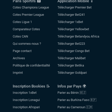
Paris Sportifs 🏟️
Application Mobile 📱
Cotes Champions League
Télécharger Premier Bet
Cotes Premier League
Télécharger Bet241
Cotes Ligue 1
Télécharger 1xBet
Comparateur Cotes
Télécharger Yellowbet
Cotes CAN
Télécharger Betandyou Africa
Qui sommes-nous ?
Télécharger Bet223
Page contact
Télécharger Congo Bet
Archives
Télécharger Malibet
Politique de confidentialité
Télécharger Betika
Imprint
Télécharger Goldpari
Inscription Bookies 📝
Infos par Pays 🌍
Inscription 1xBet
Parier au Bénin 🇧🇯
Inscription Lonagui
Parier au Burkina Faso 🇧🇫
Inscription Afropari
Parier au Cameroun 🇨🇲