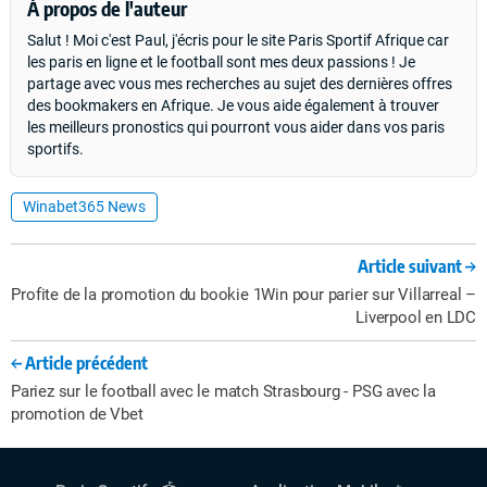
À propos de l'auteur
Salut ! Moi c'est Paul, j'écris pour le site Paris Sportif Afrique car
les paris en ligne et le football sont mes deux passions ! Je
partage avec vous mes recherches au sujet des dernières offres
des bookmakers en Afrique. Je vous aide également à trouver
les meilleurs pronostics qui pourront vous aider dans vos paris
sportifs.
Winabet365 News
Article suivant
Profite de la promotion du bookie 1Win pour parier sur Villarreal –
Liverpool en LDC
Article précédent
Pariez sur le football avec le match Strasbourg - PSG avec la
promotion de Vbet