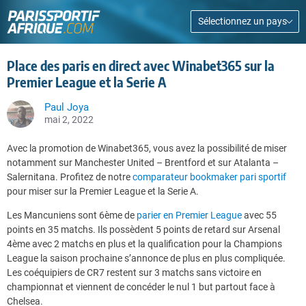
Sélectionnez un pays
Place des paris en direct avec Winabet365 sur la
Premier League et la Serie A
Paul Joya
mai 2, 2022
Avec la promotion de Winabet365, vous avez la possibilité de miser
notamment sur Manchester United – Brentford et sur Atalanta –
Salernitana. Profitez de notre
comparateur bookmaker pari sportif
pour miser sur la Premier League et la Serie A.
Les Mancuniens sont 6ème de
parier en Premier League
avec 55
points en 35 matchs. Ils possèdent 5 points de retard sur Arsenal
4ème avec 2 matchs en plus et la qualification pour la Champions
League la saison prochaine s’annonce de plus en plus compliquée.
Les coéquipiers de CR7 restent sur 3 matchs sans victoire en
championnat et viennent de concéder le nul 1 but partout face à
Chelsea.