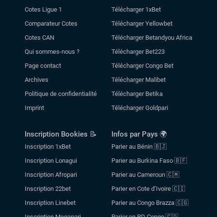
Cotes Ligue 1
Télécharger 1xBet
Comparateur Cotes
Télécharger Yellowbet
Cotes CAN
Télécharger Betandyou Africa
Qui sommes-nous ?
Télécharger Bet223
Page contact
Télécharger Congo Bet
Archives
Télécharger Malibet
Politique de confidentialité
Télécharger Betika
Imprint
Télécharger Goldpari
Inscription Bookies 📝
Infos par Pays 🌍
Inscription 1xBet
Parier au Bénin 🇧🇯
Inscription Lonagui
Parier au Burkina Faso 🇧🇫
Inscription Afropari
Parier au Cameroun 🇨🇲
Inscription 22bet
Parier en Cote d’Ivoire 🇨🇮
Inscription Linebet
Parier au Congo Brazza 🇨🇬
Inscription Megapari
Parier en RD Congo 🇨🇩