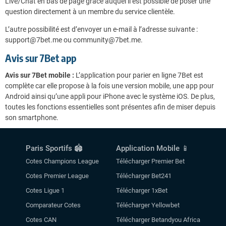
Live/Chat en bas de page grâce auquel il est possible de poser une
question directement à un membre du service clientèle.
L’autre possibilité est d’envoyer un e-mail à l’adresse suivante :
support@7bet.me ou community@7bet.me.
Avis sur 7Bet app
Avis sur 7Bet mobile :
L’application pour parier en ligne 7Bet est
complète car elle propose à la fois une version mobile, une app pour
Android ainsi qu’une appli pour iPhone avec le système iOS. De plus,
toutes les fonctions essentielles sont présentes afin de miser depuis
son smartphone.
Paris Sportifs 🏟️
Application Mobile 📱
Cotes Champions League
Télécharger Premier Bet
Cotes Premier League
Télécharger Bet241
Cotes Ligue 1
Télécharger 1xBet
Comparateur Cotes
Télécharger Yellowbet
Cotes CAN
Télécharger Betandyou Africa