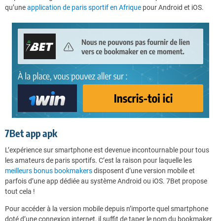
qu’une
application de paris sportif en Afrique
pour Android et iOS.
7Bet app apk
L’expérience sur smartphone est devenue incontournable pour tous
les amateurs de paris sportifs. C’est la raison pour laquelle les
meilleurs bonus bookmakers
disposent d’une version mobile et
parfois d’une app dédiée au système Android ou iOS. 7Bet propose
tout cela !
Pour accéder à la version mobile depuis n’importe quel smartphone
doté d’une connexion internet, il suffit de taper le nom du bookmaker