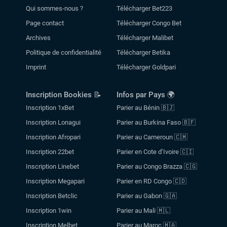
Qui sommes-nous ?
Télécharger Bet223
Page contact
Télécharger Congo Bet
Archives
Télécharger Malibet
Politique de confidentialité
Télécharger Betika
Imprint
Télécharger Goldpari
Inscription Bookies 📝
Infos par Pays 🌍
Inscription 1xBet
Parier au Bénin 🇧🇯
Inscription Lonagui
Parier au Burkina Faso 🇧🇫
Inscription Afropari
Parier au Cameroun 🇨🇲
Inscription 22bet
Parier en Cote d’Ivoire 🇨🇮
Inscription Linebet
Parier au Congo Brazza 🇨🇬
Inscription Megapari
Parier en RD Congo 🇨🇩
Inscription Betclic
Parier au Gabon 🇬🇦
Inscription 1win
Parier au Mali 🇲🇱
Inscription Melbet
Parier au Maroc 🇲🇦