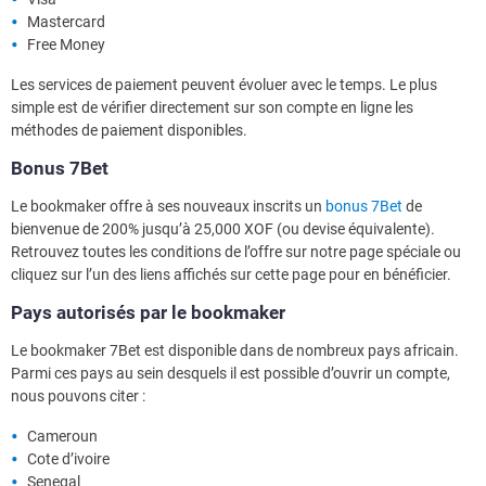
Mastercard
Free Money
Les services de paiement peuvent évoluer avec le temps. Le plus
simple est de vérifier directement sur son compte en ligne les
méthodes de paiement disponibles.
Bonus 7Bet
Le bookmaker offre à ses nouveaux inscrits un
bonus 7Bet
de
bienvenue de 200% jusqu’à 25,000 XOF (ou devise équivalente).
Retrouvez toutes les conditions de l’offre sur notre page spéciale ou
cliquez sur l’un des liens affichés sur cette page pour en bénéficier.
Pays autorisés par le bookmaker
Le bookmaker 7Bet est disponible dans de nombreux pays africain.
Parmi ces pays au sein desquels il est possible d’ouvrir un compte,
nous pouvons citer :
Cameroun
Cote d’ivoire
Senegal