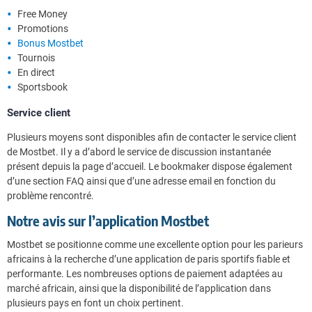
Free Money
Promotions
Bonus Mostbet
Tournois
En direct
Sportsbook
Service client
Plusieurs moyens sont disponibles afin de contacter le service client
de Mostbet. Il y a d’abord le service de discussion instantanée
présent depuis la page d’accueil. Le bookmaker dispose également
d’une section FAQ ainsi que d’une adresse email en fonction du
problème rencontré.
Notre avis sur l’application Mostbet
Mostbet se positionne comme une excellente option pour les parieurs
africains à la recherche d’une application de paris sportifs fiable et
performante. Les nombreuses options de paiement adaptées au
marché africain, ainsi que la disponibilité de l’application dans
plusieurs pays en font un choix pertinent.