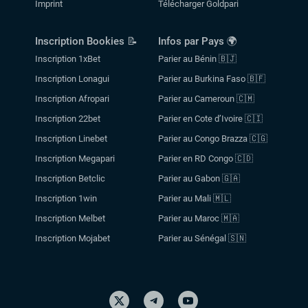
Imprint
Télécharger Goldpari
Inscription Bookies 📝
Infos par Pays 🌍
Inscription 1xBet
Parier au Bénin 🇧🇯
Inscription Lonagui
Parier au Burkina Faso 🇧🇫
Inscription Afropari
Parier au Cameroun 🇨🇲
Inscription 22bet
Parier en Cote d’Ivoire 🇨🇮
Inscription Linebet
Parier au Congo Brazza 🇨🇬
Inscription Megapari
Parier en RD Congo 🇨🇩
Inscription Betclic
Parier au Gabon 🇬🇦
Inscription 1win
Parier au Mali 🇲🇱
Inscription Melbet
Parier au Maroc 🇲🇦
Inscription Mojabet
Parier au Sénégal 🇸🇳