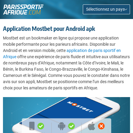
Sélectionnez un pays
Application Mostbet pour Android apk
Mostbet est un bookmaker en ligne qui propose une application
mobile performante pour les parieurs africains. Disponible sur
Android et en version mobile, cette
application de paris sportif en
Afrique
offre une expérience de paris fluide et intuitive aux utilisateurs
de nombreux pays d’Afrique, notamment la Côte d’Ivoire, le Mali, le
Bénin, le Burkina Faso, le Congo-Brazzaville, le Congo-Kinshasa, le
Cameroun et le Sénégal. Comme vous pouvez le constater dans notre
avis sur son appli, Mostbet se positionne comme l’un des meilleurs
choix pour les amateurs de paris sportifs en Afrique.