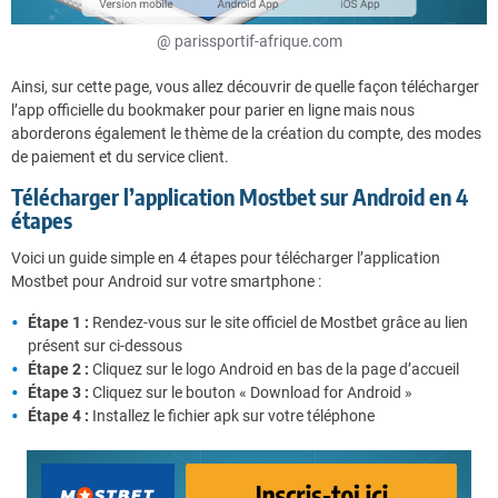
@ parissportif-afrique.com
Ainsi, sur cette page, vous allez découvrir de quelle façon télécharger
l’app officielle du bookmaker pour parier en ligne mais nous
aborderons également le thème de la création du compte, des modes
de paiement et du service client.
Télécharger l’application Mostbet sur Android en 4
étapes
Voici un guide simple en 4 étapes pour télécharger l’application
Mostbet pour Android sur votre smartphone :
Étape 1 :
Rendez-vous sur le site officiel de Mostbet grâce au lien
présent sur ci-dessous
Étape 2 :
Cliquez sur le logo Android en bas de la page d’accueil
Étape 3 :
Cliquez sur le bouton « Download for Android »
Étape 4 :
Installez le fichier apk sur votre téléphone