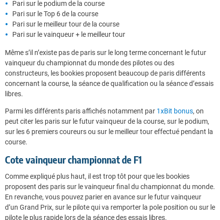
Pari sur le podium de la course
Pari sur le Top 6 de la course
Pari sur le meilleur tour de la course
Pari sur le vainqueur + le meilleur tour
Même s’il n’existe pas de paris sur le long terme concernant le futur
vainqueur du championnat du monde des pilotes ou des
constructeurs, les bookies proposent beaucoup de paris différents
concernant la course, la séance de qualification ou la séance d’essais
libres.
Parmi les différents paris affichés notamment par
1xBit bonus
, on
peut citer les paris sur le futur vainqueur de la course, sur le podium,
sur les 6 premiers coureurs ou sur le meilleur tour effectué pendant la
course.
Cote vainqueur championnat de F1
Comme expliqué plus haut, il est trop tôt pour que les bookies
proposent des paris sur le vainqueur final du championnat du monde.
En revanche, vous pouvez parier en avance sur le futur vainqueur
d’un Grand Prix, sur le pilote qui va remporter la pole position ou sur le
pilote le plus rapide lors de la séance des essais libres.