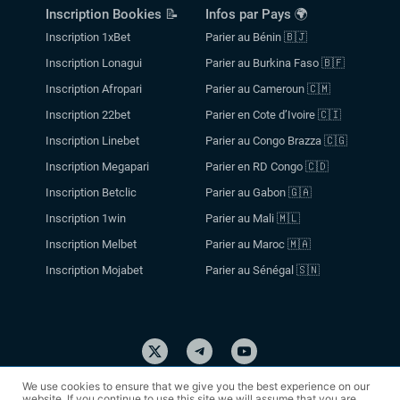
Inscription Bookies 📝
Infos par Pays 🌍
Inscription 1xBet
Parier au Bénin 🇧🇯
Inscription Lonagui
Parier au Burkina Faso 🇧🇫
Inscription Afropari
Parier au Cameroun 🇨🇲
Inscription 22bet
Parier en Cote d’Ivoire 🇨🇮
Inscription Linebet
Parier au Congo Brazza 🇨🇬
Inscription Megapari
Parier en RD Congo 🇨🇩
Inscription Betclic
Parier au Gabon 🇬🇦
Inscription 1win
Parier au Mali 🇲🇱
Inscription Melbet
Parier au Maroc 🇲🇦
Inscription Mojabet
Parier au Sénégal 🇸🇳
© 2026 parissportif-afrique.com
We use cookies to ensure that we give you the best experience on our
website. If you continue to use this site we will assume that you are