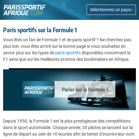
Sélectionnez un pays
Paris sportifs sur la Formule 1
Vous êtes un fan de Formule 1 et de paris sportif ? Ne cherchez pas
plus loin, vous êtes arrivé sur la bonne page si vous souhaitez en
savoir plus sur les types de
paris sportifs
disponibles concernant la
F1 ainsi que sur les meilleures promos des bookmakers en Afrique.
Depuis 1950, la Formule 1 est la plus prestigieuse des compétitions
dans le sport automobile. Chaque année, 20 pilotes se lancent sur la
ligne de départ au sein de 10 écuries afin de tenter d’inscrire leur nom