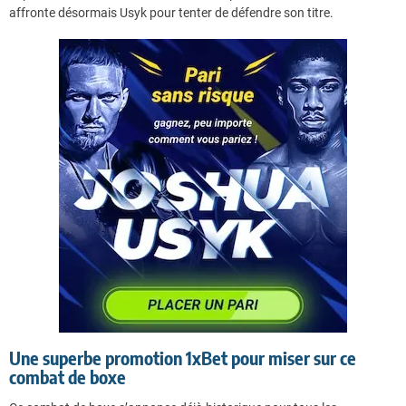
affronte désormais Usyk pour tenter de défendre son titre.
Une superbe promotion 1xBet pour miser sur ce
combat de boxe