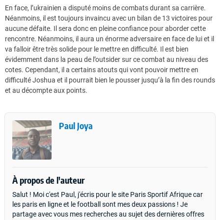
En face, l’ukrainien a disputé moins de combats durant sa carrière.
Néanmoins, il est toujours invaincu avec un bilan de 13 victoires pour
aucune défaite. Il sera donc en pleine confiance pour aborder cette
rencontre. Néanmoins, il aura un énorme adversaire en face de lui et il
va falloir être très solide pour le mettre en difficulté. Il est bien
évidemment dans la peau de l’outsider sur ce combat au niveau des
cotes. Cependant, il a certains atouts qui vont pouvoir mettre en
difficulté Joshua et il pourrait bien le pousser jusqu’à la fin des rounds
et au décompte aux points.
Paul Joya
À propos de l'auteur
Salut ! Moi c'est Paul, j'écris pour le site Paris Sportif Afrique car
les paris en ligne et le football sont mes deux passions ! Je
partage avec vous mes recherches au sujet des dernières offres