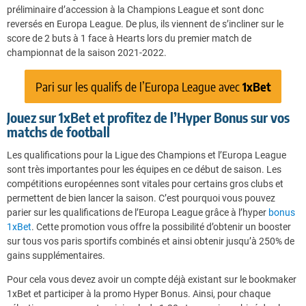
préliminaire d’accession à la Champions League et sont donc
reversés en Europa League. De plus, ils viennent de s’incliner sur le
score de 2 buts à 1 face à Hearts lors du premier match de
championnat de la saison 2021-2022.
Pari sur les qualifs de l’Europa League avec
1xBet
Jouez sur 1xBet et profitez de l’Hyper Bonus sur vos
matchs de football
Les qualifications pour la Ligue des Champions et l’Europa League
sont très importantes pour les équipes en ce début de saison. Les
compétitions européennes sont vitales pour certains gros clubs et
permettent de bien lancer la saison. C’est pourquoi vous pouvez
parier sur les qualifications de l’Europa League grâce à l’hyper
bonus
1xBet
. Cette promotion vous offre la possibilité d’obtenir un booster
sur tous vos paris sportifs combinés et ainsi obtenir jusqu’à 250% de
gains supplémentaires.
Pour cela vous devez avoir un compte déjà existant sur le bookmaker
1xBet et participer à la promo Hyper Bonus. Ainsi, pour chaque