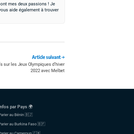
ll sont mes deux passions ! Je
vous aide également à trouver
Article suivant
fs sur les Jeux Olympiques d’hiver
2022 avec Melbet
Infos par Pays 🌍
Parier au Bénin 🇧🇯
Parier au Burkina Faso 🇧🇫
Parier au Cameroun 🇨🇲