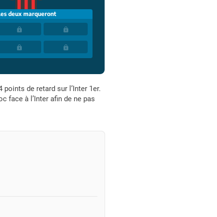
oints de retard sur l’Inter 1er.
c face à l’Inter afin de ne pas