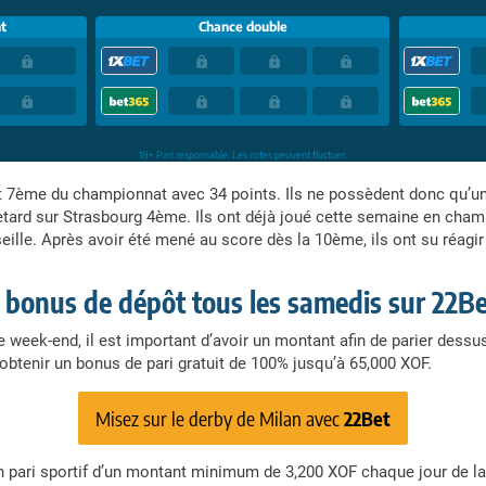
nt 7ème du championnat avec 34 points. Ils ne possèdent donc qu’un
etard sur Strasbourg 4ème. Ils ont déjà joué cette semaine en cham
ille. Après avoir été mené au score dès la 10ème, ils ont su réagir e
bonus de dépôt tous les samedis sur 22Be
 week-end, il est important d’avoir un montant afin de parier dessu
’obtenir un bonus de pari gratuit de 100% jusqu’à 65,000 XOF.
Misez sur le derby de Milan avec
22Bet
n pari sportif d’un montant minimum de 3,200 XOF chaque jour de la