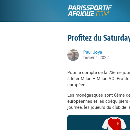
Profitez du Saturday
Paul Joya
février 4, 2022
Pour le compte de la 23ème jour
à Inter Milan – Milan AC. Profit
européen.
Les monégasques sont 8ème de L
européennes et les coéquipiers 
journée, les joueurs du club de l