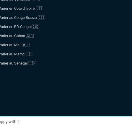
Parier en Cote d’Ivoire 🇨🇮
Parier au Congo Brazza 🇨🇬
Parier en RD Congo 🇨🇩
Parier au Gabon 🇬🇦
Parier au Mali 🇲🇱
Parier au Maroc 🇲🇦
Parier au Sénégal 🇸🇳
ppy with it.