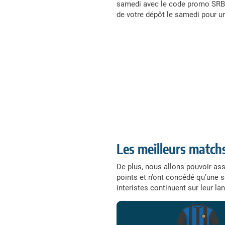
samedi avec le code promo SRB a
de votre dépôt le samedi pour u
Les meilleurs match
De plus, nous allons pouvoir assi
points et n’ont concédé qu’une s
interistes continuent sur leur la