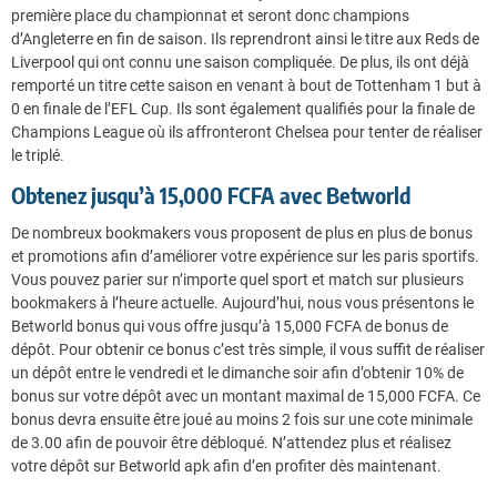
première place du championnat et seront donc champions
d’Angleterre en fin de saison. Ils reprendront ainsi le titre aux Reds de
Liverpool qui ont connu une saison compliquée. De plus, ils ont déjà
remporté un titre cette saison en venant à bout de Tottenham 1 but à
0 en finale de l’EFL Cup. Ils sont également qualifiés pour la finale de
Champions League où ils affronteront Chelsea pour tenter de réaliser
le triplé.
Obtenez jusqu’à 15,000 FCFA avec Betworld
De nombreux bookmakers vous proposent de plus en plus de bonus
et promotions afin d’améliorer votre expérience sur les paris sportifs.
Vous pouvez parier sur n’importe quel sport et match sur plusieurs
bookmakers à l’heure actuelle. Aujourd’hui, nous vous présentons le
Betworld bonus qui vous offre jusqu’à 15,000 FCFA de bonus de
dépôt. Pour obtenir ce bonus c’est très simple, il vous suffit de réaliser
un dépôt entre le vendredi et le dimanche soir afin d’obtenir 10% de
bonus sur votre dépôt avec un montant maximal de 15,000 FCFA. Ce
bonus devra ensuite être joué au moins 2 fois sur une cote minimale
de 3.00 afin de pouvoir être débloqué. N’attendez plus et réalisez
votre dépôt sur Betworld apk afin d’en profiter dès maintenant.