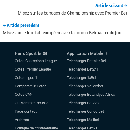
Article suivant
Misez sur les barrages de Championship avec Premier Bet
Article précédent
Misez sur le football européen avec la promo Betmaster du jour !
Paris Sportifs 🏟️
Application Mobile 📱
Cotes Champions League
Télécharger Premier Bet
Cotes Premier League
Télécharger Bet241
Cotes Ligue 1
Télécharger 1xBet
Comparateur Cotes
Télécharger Yellowbet
Cotes CAN
Télécharger Betandyou Africa
Qui sommes-nous ?
Télécharger Bet223
Page contact
Télécharger Congo Bet
Archives
Télécharger Malibet
Politique de confidentialité
Télécharger Betika