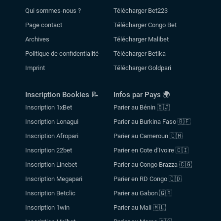
Qui sommes-nous ?
Télécharger Bet223
Page contact
Télécharger Congo Bet
Archives
Télécharger Malibet
Politique de confidentialité
Télécharger Betika
Imprint
Télécharger Goldpari
Inscription Bookies 📝
Infos par Pays 🌍
Inscription 1xBet
Parier au Bénin 🇧🇯
Inscription Lonagui
Parier au Burkina Faso 🇧🇫
Inscription Afropari
Parier au Cameroun 🇨🇲
Inscription 22bet
Parier en Cote d’Ivoire 🇨🇮
Inscription Linebet
Parier au Congo Brazza 🇨🇬
Inscription Megapari
Parier en RD Congo 🇨🇩
Inscription Betclic
Parier au Gabon 🇬🇦
Inscription 1win
Parier au Mali 🇲🇱