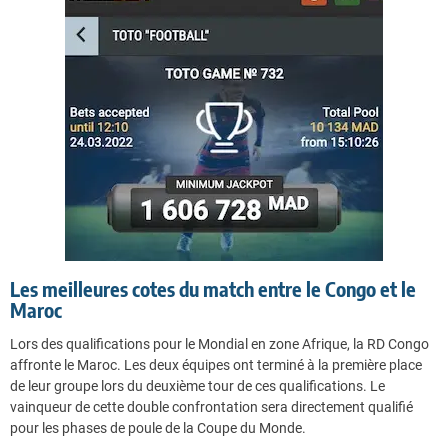
Les meilleures cotes du match entre le Congo et le
Maroc
Lors des qualifications pour le Mondial en zone Afrique, la RD Congo
affronte le Maroc. Les deux équipes ont terminé à la première place
de leur groupe lors du deuxième tour de ces qualifications. Le
vainqueur de cette double confrontation sera directement qualifié
pour les phases de poule de la Coupe du Monde.