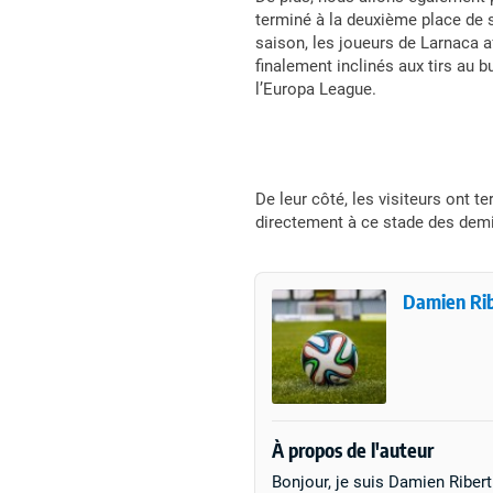
terminé à la deuxième place de 
saison, les joueurs de Larnaca a
finalement inclinés aux tirs au 
l’Europa League.
De leur côté, les visiteurs ont 
directement à ce stade des demi-
Damien Ri
À propos de l'auteur
Bonjour, je suis Damien Ribert