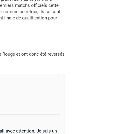
emiers matchs officiels cette
er comme au retour, ils se sont
i-finale de qualification pour
le Rouge et ont donc été reversés
all avec attention. Je suis un