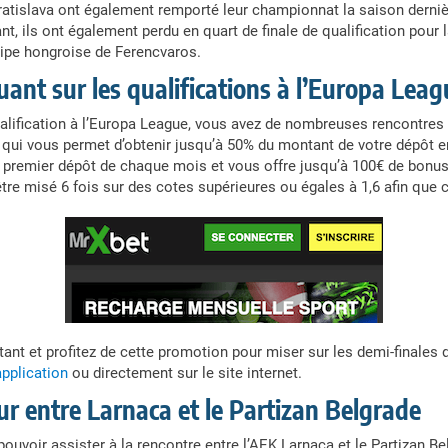
Bratislava ont également remporté leur championnat la saison derni
t, ils ont également perdu en quart de finale de qualification pou
uipe hongroise de Ferencvaros.
ant sur les qualifications à l’Europa Leag
alification à l’Europa League, vous avez de nombreuses rencontres 
qui vous permet d’obtenir jusqu’à 50% du montant de votre dépôt 
 premier dépôt de chaque mois et vous offre jusqu’à 100€ de bonus
être misé 6 fois sur des cotes supérieures ou égales à 1,6 afin que c
tant et profitez de cette promotion pour miser sur les demi-finales d
pplication
ou directement sur le site internet.
our entre Larnaca et le Partizan Belgrade
ouvoir assister à la rencontre entre l’AEK Larnaca et le Partizan Be