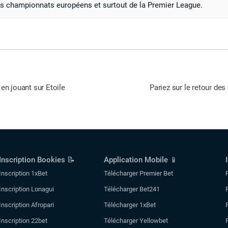
ds championnats européens et surtout de la Premier League.
n jouant sur Etoile
Pariez sur le retour d
Inscription Bookies 📝
Application Mobile 📱
Inscription 1xBet
Télécharger Premier Bet
Inscription Lonagui
Télécharger Bet241
Inscription Afropari
Télécharger 1xBet
Inscription 22bet
Télécharger Yellowbet