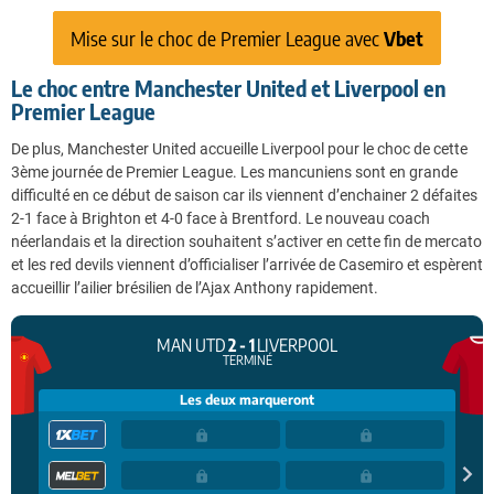
Mise sur le choc de Premier League avec
Vbet
Le choc entre Manchester United et Liverpool en
Premier League
De plus, Manchester United accueille Liverpool pour le choc de cette
3ème journée de Premier League. Les mancuniens sont en grande
difficulté en ce début de saison car ils viennent d’enchainer 2 défaites
2-1 face à Brighton et 4-0 face à Brentford. Le nouveau coach
néerlandais et la direction souhaitent s’activer en cette fin de mercato
et les red devils viennent d’officialiser l’arrivée de Casemiro et espèrent
accueillir l’ailier brésilien de l’Ajax Anthony rapidement.