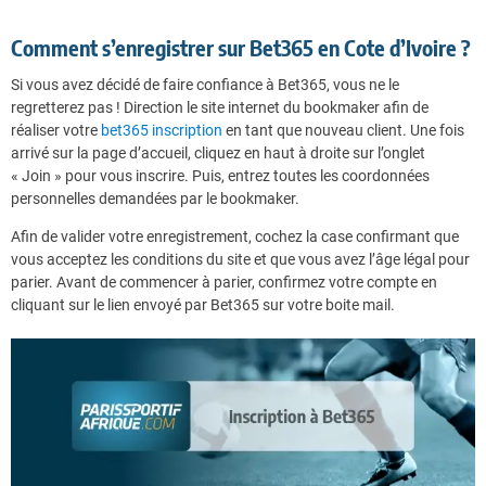
Comment s’enregistrer sur Bet365 en Cote d’Ivoire ?
Si vous avez décidé de faire confiance à Bet365, vous ne le
regretterez pas ! Direction le site internet du bookmaker afin de
réaliser votre
bet365 inscription
en tant que nouveau client. Une fois
arrivé sur la page d’accueil, cliquez en haut à droite sur l’onglet
« Join » pour vous inscrire. Puis, entrez toutes les coordonnées
personnelles demandées par le bookmaker.
Afin de valider votre enregistrement, cochez la case confirmant que
vous acceptez les conditions du site et que vous avez l’âge légal pour
parier. Avant de commencer à parier, confirmez votre compte en
cliquant sur le lien envoyé par Bet365 sur votre boite mail.