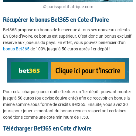
© parissportif-afrique.com
Récupérer le bonus Bet365 en Cote d’Ivoire
Bet365 propose un bonus de bienvenue à tous ses nouveaux clients.
En Cote d’Ivoire, ce bonus est supérieur. C’est donc un bonus exclusif
réservé aux joueurs du pays. En effet, vous pouvez bénéficier d’un
bonus Bet365
de 100% jusqu’à 50 euros après 1er dépôt !
Pour cela, chaque joueur doit effectuer un 1er dépôt pouvant monter
jusqu’à 50 euros (ou devise équivalente) afin de recevoir en bonus la
même somme sous forme de crédits Bet365. Ensuite, vous avez 30
jours pour jouer le montant du bonus reçu en respectant certaines
conditions comme une cote minimum de 1.50.
Télécharger Bet365 en Cote d’Ivoire