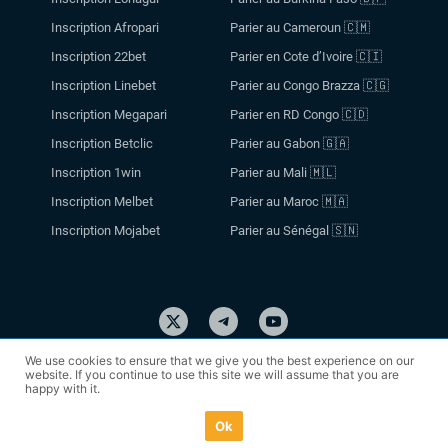
Inscription Afropari
Parier au Cameroun 🇨🇲
Inscription 22bet
Parier en Cote d’Ivoire 🇨🇮
Inscription Linebet
Parier au Congo Brazza 🇨🇬
Inscription Megapari
Parier en RD Congo 🇨🇩
Inscription Betclic
Parier au Gabon 🇬🇦
Inscription 1win
Parier au Mali 🇲🇱
Inscription Melbet
Parier au Maroc 🇲🇦
Inscription Mojabet
Parier au Sénégal 🇸🇳
© 2026 parissportif-afrique.com
We use cookies to ensure that we give you the best experience on our
website. If you continue to use this site we will assume that you are
happy with it.
Les termes et conditions des sites des paris en lignes respectifs s'appliquent.
Ok
18+. Pari responsable
gamblingtherapy.org.