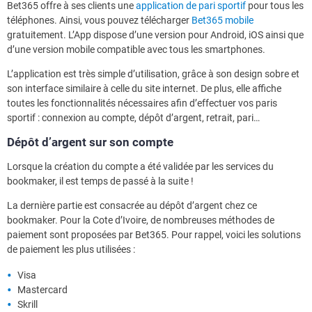
Bet365 offre à ses clients une
application de pari sportif
pour tous les
téléphones. Ainsi, vous pouvez télécharger
Bet365 mobile
gratuitement. L’App dispose d’une version pour Android, iOS ainsi que
d’une version mobile compatible avec tous les smartphones.
L’application est très simple d’utilisation, grâce à son design sobre et
son interface similaire à celle du site internet. De plus, elle affiche
toutes les fonctionnalités nécessaires afin d’effectuer vos paris
sportif : connexion au compte, dépôt d’argent, retrait, pari…
Dépôt d’argent sur son compte
Lorsque la création du compte a été validée par les services du
bookmaker, il est temps de passé à la suite !
La dernière partie est consacrée au dépôt d’argent chez ce
bookmaker. Pour la Cote d’Ivoire, de nombreuses méthodes de
paiement sont proposées par Bet365. Pour rappel, voici les solutions
de paiement les plus utilisées :
Visa
Mastercard
Skrill