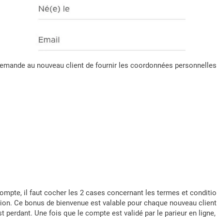
 demande au nouveau client de fournir les coordonnées personnelles
 compte, il faut cocher les 2 cases concernant les termes et condit
tion. Ce bonus de bienvenue est valable pour chaque nouveau client. 
st perdant. Une fois que le compte est validé par le parieur en ligne,