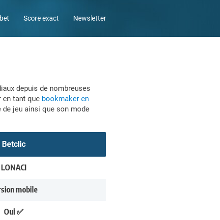
bet
Score exact
Newsletter
ndiaux depuis de nombreuses
r en tant que
bookmaker en
me de jeu ainsi que son mode
Betclic
LONACI
sion mobile
Oui ✅