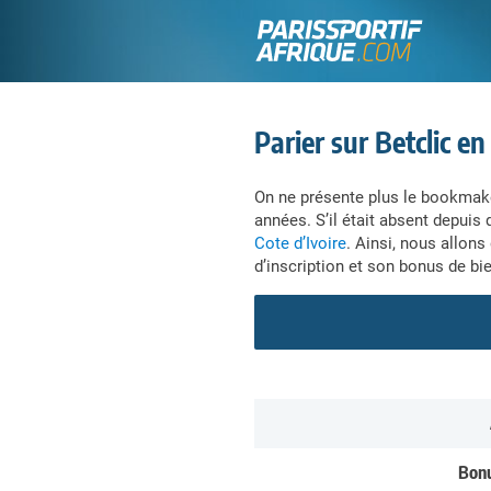
Parier sur Betclic en
On ne présente plus le bookmak
années. S’il était absent depuis
Cote d’Ivoire
. Ainsi, nous allons
d’inscription et son bonus de bi
Bonu