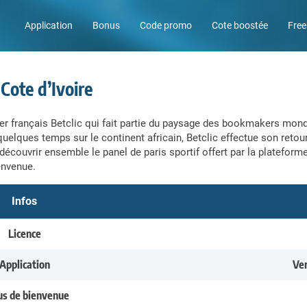
Application
Bonus
Code promo
Cote boostée
Free
 Cote d’Ivoire
er français Betclic qui fait partie du paysage des bookmakers mo
 quelques temps sur le continent africain, Betclic effectue son retou
 découvrir ensemble le panel de paris sportif offert par la platefor
envenue.
Infos
Licence
Application
Ver
s de bienvenue