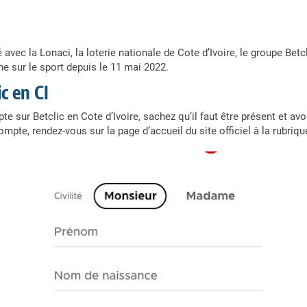
é avec la Lonaci, la loterie nationale de Cote d’Ivoire, le groupe Betc
ne sur le sport depuis le 11 mai 2022.
ic en CI
e sur Betclic en Cote d’Ivoire, sachez qu’il faut être présent et avoi
mpte, rendez-vous sur la page d’accueil du site officiel à la rubrique