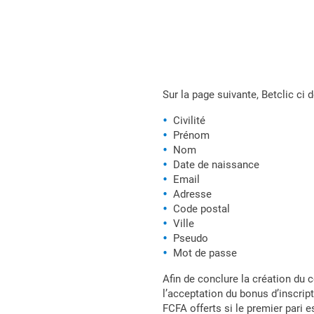
Sur la page suivante, Betclic ci
Civilité
Prénom
Nom
Date de naissance
Email
Adresse
Code postal
Ville
Pseudo
Mot de passe
Afin de conclure la création du
l’acceptation du bonus d’inscrip
FCFA offerts si le premier pari e