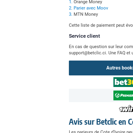
Orange Money
Parier avec Moov
MTN Money
Cette liste de paiement peut évol
Service client
En cas de question sur leur comp
support@betclic.ci. Une FAQ et 
Autres boo
Avis sur Betclic en C
Les parieurs de Cote d’Ivoire pe