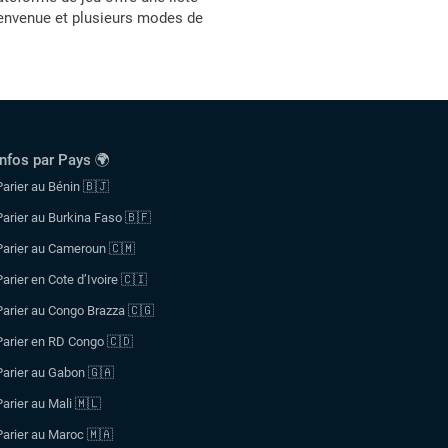
ienvenue et plusieurs modes de
Infos par Pays 🌍
Parier au Bénin 🇧🇯
Parier au Burkina Faso 🇧🇫
Parier au Cameroun 🇨🇲
Parier en Cote d’Ivoire 🇨🇮
Parier au Congo Brazza 🇨🇬
Parier en RD Congo 🇨🇩
Parier au Gabon 🇬🇦
Parier au Mali 🇲🇱
Parier au Maroc 🇲🇦