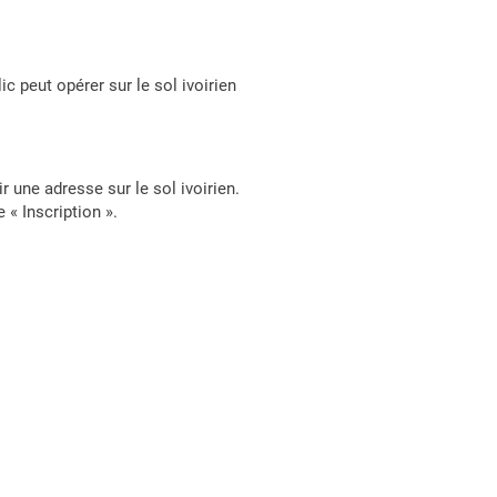
lic peut opérer sur le sol ivoirien
r une adresse sur le sol ivoirien.
 « Inscription ».