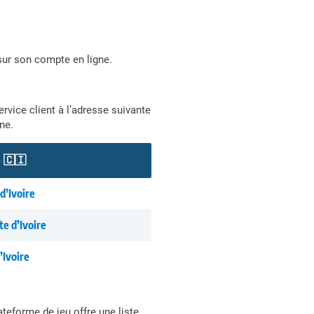
 sur son compte en ligne.
rvice client à l’adresse suivante
ne.
e 🇨🇮
d’Ivoire
e d’Ivoire
’Ivoire
teforme de jeu offre une liste