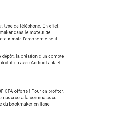
t type de téléphone. En effet,
ookmaker dans le moteur de
nateur mais l’ergonomie peut
e dépôt, la création d’un compte
loitation avec Android apk et
CFA offerts ! Pour en profiter,
ic remboursera la somme sous
ite du bookmaker en ligne.