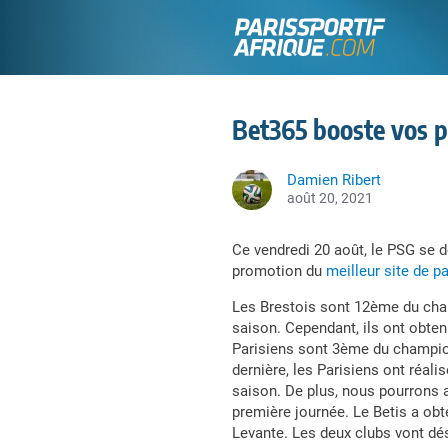
Bet365 booste vos p
Damien Ribert
août 20, 2021
Ce vendredi 20 août, le PSG se dé
promotion du
meilleur site de pa
Les Brestois sont 12ème du cha
saison. Cependant, ils ont obten
Parisiens sont 3ème du champion
dernière, les Parisiens ont réali
saison. De plus, nous pourrons as
première journée. Le Betis a obt
Levante. Les deux clubs vont dés