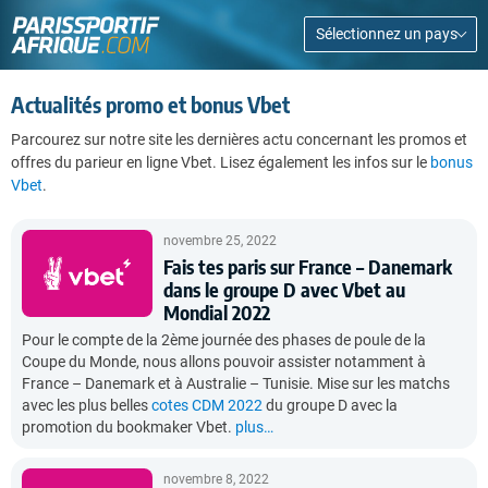
Sélectionnez un pays
Actualités promo et bonus Vbet
Parcourez sur notre site les dernières actu concernant les promos et
offres du parieur en ligne Vbet. Lisez également les infos sur le
bonus
Vbet
.
novembre 25, 2022
Fais tes paris sur France – Danemark
dans le groupe D avec Vbet au
Mondial 2022
Pour le compte de la 2ème journée des phases de poule de la
Coupe du Monde, nous allons pouvoir assister notamment à
France – Danemark et à Australie – Tunisie. Mise sur les matchs
avec les plus belles
cotes CDM 2022
du groupe D avec la
promotion du bookmaker Vbet.
plus…
novembre 8, 2022