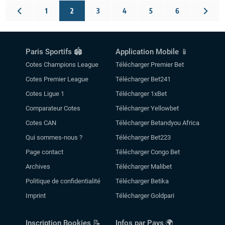
1
2
3
4
5
6
Paris Sportifs 🏟️
Application Mobile 📱
Cotes Champions League
Télécharger Premier Bet
Cotes Premier League
Télécharger Bet241
Cotes Ligue 1
Télécharger 1xBet
Comparateur Cotes
Télécharger Yellowbet
Cotes CAN
Télécharger Betandyou Africa
Qui sommes-nous ?
Télécharger Bet223
Page contact
Télécharger Congo Bet
Archives
Télécharger Malibet
Politique de confidentialité
Télécharger Betika
Imprint
Télécharger Goldpari
Inscription Bookies 📝
Infos par Pays 🌍