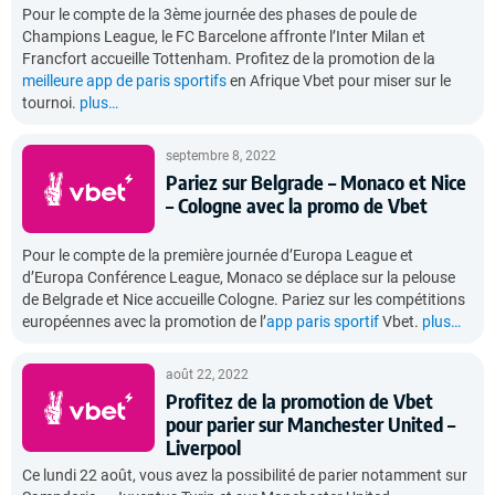
Pour le compte de la 3ème journée des phases de poule de
Champions League, le FC Barcelone affronte l’Inter Milan et
Francfort accueille Tottenham. Profitez de la promotion de la
meilleure app de paris sportifs
en Afrique Vbet pour miser sur le
tournoi.
plus…
septembre 8, 2022
Pariez sur Belgrade – Monaco et Nice
– Cologne avec la promo de Vbet
Pour le compte de la première journée d’Europa League et
d’Europa Conférence League, Monaco se déplace sur la pelouse
de Belgrade et Nice accueille Cologne. Pariez sur les compétitions
européennes avec la promotion de l’
app paris sportif
Vbet.
plus…
août 22, 2022
Profitez de la promotion de Vbet
pour parier sur Manchester United –
Liverpool
Ce lundi 22 août, vous avez la possibilité de parier notamment sur