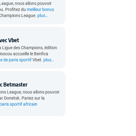
League, nous allons pouvoir
u. Profitez du
meilleur bonus
la Champions League.
plus…
avec Vbet
a Ligue des Champions, édition
Moscou accueille le Benfica
te de paris sportif
Vbet.
plus…
ec Betmaster
ions League, nous allons pouvoir
 Donetsk. Pariez sur la
paris sportif africain