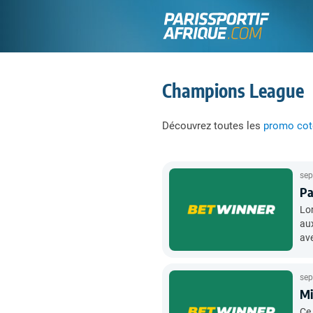
Champions League
Découvrez toutes les
promo cot
sep
Pa
Lo
aux
ave
sep
Mi
Ce