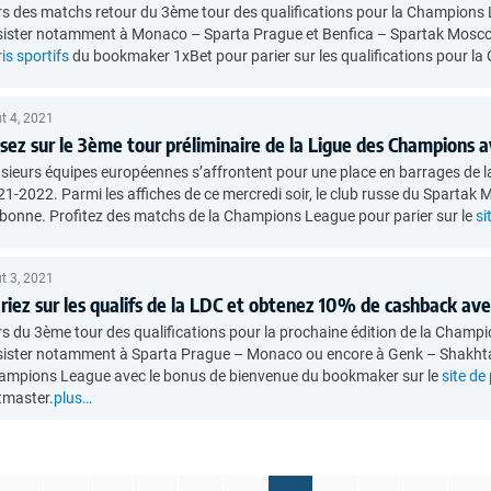
rs des matchs retour du 3ème tour des qualifications pour la Champions 
sister notamment à Monaco – Sparta Prague et Benfica – Spartak Mosco
is sportifs
du bookmaker 1xBet pour parier sur les qualifications pour 
t 4, 2021
sez sur le 3ème tour préliminaire de la Ligue des Champions 
sieurs équipes européennes s’affrontent pour une place en barrages de l
1-2022. Parmi les affiches de ce mercredi soir, le club russe du Spartak 
sbonne. Profitez des matchs de la Champions League pour parier sur le
si
t 3, 2021
riez sur les qualifs de la LDC et obtenez 10% de cashback av
s du 3ème tour des qualifications pour la prochaine édition de la Champ
sister notamment à Sparta Prague – Monaco ou encore à Genk – Shakhtar
ampions League avec le bonus de bienvenue du bookmaker sur le
site de 
tmaster.
plus…