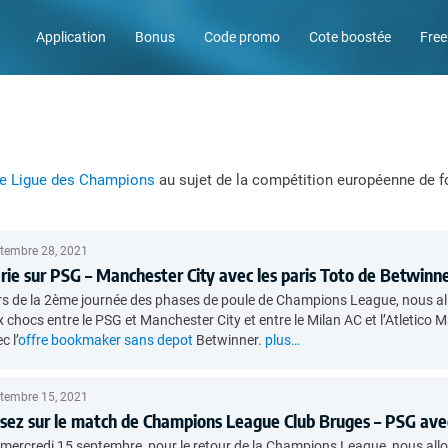
Application
Bonus
Code promo
Cote boostée
Free
e Ligue des Champions
au sujet de la compétition européenne de fo
tembre 28, 2021
rie sur PSG – Manchester City avec les paris Toto de Betwinn
rs de la 2ème journée des phases de poule de Champions League, nous a
 chocs entre le PSG et Manchester City et entre le Milan AC et l’Atletico 
c l’
offre bookmaker sans depot
Betwinner.
plus…
tembre 15, 2021
sez sur le match de Champions League Club Bruges – PSG av
 mercredi 15 septembre, pour le retour de la Champions League, nous all