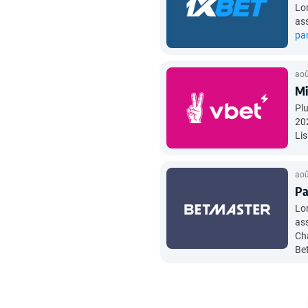
Lo
as
par
aoû
Mi
Plu
202
Li
aoû
Pa
Lor
as
Ch
Be