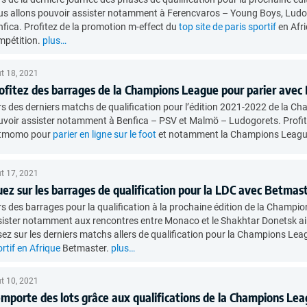
us allons pouvoir assister notamment à Ferencvaros – Young Boys, Lud
fica. Profitez de la promotion m-effect du
top site de paris sportif
en Afri
mpétition.
plus…
t 18, 2021
ofitez des barrages de la Champions League pour parier ave
s des derniers matchs de qualification pour l’édition 2021-2022 de la C
uvoir assister notamment à Benfica – PSV et Malmö – Ludogorets. Profi
tmomo pour
parier en ligne sur le foot
et notamment la Champions Leag
t 17, 2021
uez sur les barrages de qualification pour la LDC avec Betmas
s des barrages pour la qualification à la prochaine édition de la Champi
sister notamment aux rencontres entre Monaco et le Shakhtar Donetsk ai
ez sur les derniers matchs allers de qualification pour la Champions Lea
rtif en Afrique
Betmaster.
plus…
t 10, 2021
mporte des lots grâce aux qualifications de la Champions Le