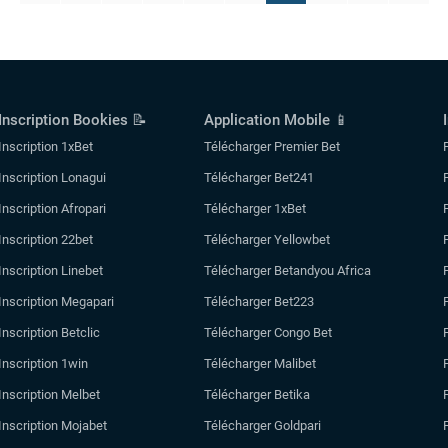
Inscription Bookies 📝
Application Mobile 📱
Inscription 1xBet
Télécharger Premier Bet
Inscription Lonagui
Télécharger Bet241
Inscription Afropari
Télécharger 1xBet
Inscription 22bet
Télécharger Yellowbet
Inscription Linebet
Télécharger Betandyou Africa
Inscription Megapari
Télécharger Bet223
Inscription Betclic
Télécharger Congo Bet
Inscription 1win
Télécharger Malibet
Inscription Melbet
Télécharger Betika
Inscription Mojabet
Télécharger Goldpari