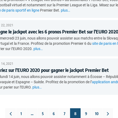
football virtuel et notamment sur la Premier League et la Liga. Misez sur l
e de paris sportif en ligne
Premier Bet.
plus…
n 22, 2021
gne le jackpot avec les 6 pronos Premier Bet sur l’EURO 202
mercredi 23 juin, nous allons pouvoir assister aux matchs entre la Slovaqu
tugal et la France. Profitez de la promotion Premier 6 du
site de paris en 
rier sur l’EURO 2020.
plus…
n 14, 2021
riez sur l’EURO 2020 pour gagner le jackpot Premier Bet
lundi 14 juin, nous allons pouvoir assister notamment à Écosse – Répub
vaquie et Espagne – Suède. Profitez de la promotion de l’
application andr
r parier sur l’EURO.
plus…
1
…
5
6
7
8
9
10