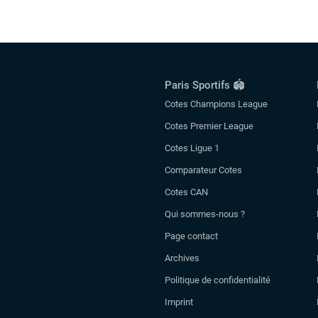
Paris Sportifs 🏟️
Cotes Champions League
Cotes Premier League
Cotes Ligue 1
Comparateur Cotes
Cotes CAN
Qui sommes-nous ?
Page contact
Archives
Politique de confidentialité
Imprint