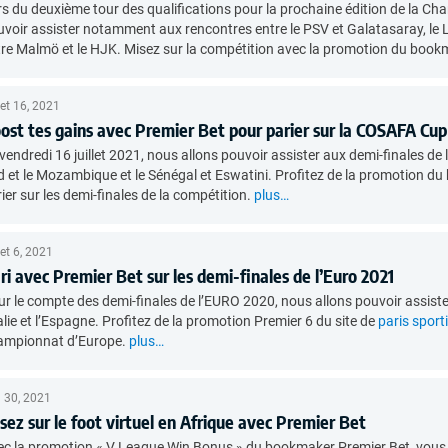
s du deuxième tour des qualifications pour la prochaine édition de la C
voir assister notamment aux rencontres entre le PSV et Galatasaray, le L
tre Malmö et le HJK. Misez sur la compétition avec la promotion du book
llet 16, 2021
ost tes gains avec Premier Bet pour parier sur la COSAFA Cup
vendredi 16 juillet 2021, nous allons pouvoir assister aux demi-finales de
 et le Mozambique et le Sénégal et Eswatini. Profitez de la promotion d
ier sur les demi-finales de la compétition.
plus…
llet 6, 2021
ri avec Premier Bet sur les demi-finales de l’Euro 2021
ur le compte des demi-finales de l’EURO 2020, nous allons pouvoir assis
talie et l’Espagne. Profitez de la promotion Premier 6 du site de
paris sporti
ampionnat d’Europe.
plus…
n 30, 2021
sez sur le foot virtuel en Afrique avec Premier Bet
c la promotion « V League Win Bonus » du bookmaker Premier Bet, vous au