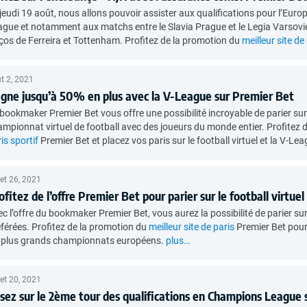
jeudi 19 août, nous allons pouvoir assister aux qualifications pour l’Eur
ague et notamment aux matchs entre le Slavia Prague et le Legia Varsov
os de Ferreira et Tottenham. Profitez de la promotion du
meilleur site de
t 2, 2021
gne jusqu’à 50% en plus avec la V-League sur Premier Bet
bookmaker Premier Bet vous offre une possibilité incroyable de parier sur
mpionnat virtuel de football avec des joueurs du monde entier. Profitez d
is sportif
Premier Bet et placez vos paris sur le football virtuel et la V-Lea
llet 26, 2021
ofitez de l’offre Premier Bet pour parier sur le football virtuel
c l’offre du bookmaker Premier Bet, vous aurez la possibilité de parier su
férées. Profitez de la promotion du
meilleur site de paris
Premier Bet pour p
s plus grands championnats européens.
plus…
llet 20, 2021
sez sur le 2ème tour des qualifications en Champions League 