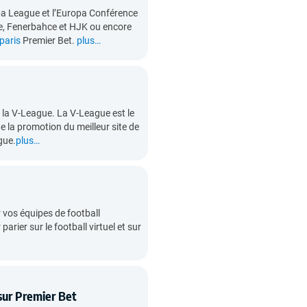
opa League et l’Europa Conférence
ie, Fenerbahce et HJK ou encore
 paris
Premier Bet.
plus…
 la V-League. La V-League est le
e la promotion du meilleur site de
gue.
plus…
r vos équipes de football
arier sur le football virtuel et sur
sur Premier Bet