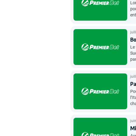
Lor
pou
en
jui
Bo
Le 
Sud
par
jui
Pa
Po
l’I
ch
jui
Mi
Ave